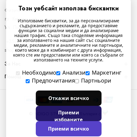
Този уебсайт използва бисквитки
Физически магазин
гр. Кюстендил,
Използваме бисквитки, за да персонализираме
съдържанието и рекламите, да предоставяме
Ул. Полковник Стефан Манов N26
функции за социални медии и да анализираме
нашия трафик. Също така споделяме информация
за използването на нашия сайт със социалните
+359897761716
медии, рекламните и аналитичните ни партньори,
shop@indigostyle.bg
които може да я комбинират с друга информация,
която сте им предоставили или която са събрали от
използването на техните услуги.
За Нас
Необходимо
Анализи
Маркетинг
Помощ
Предпочитания
Партньори
Откажи всичко
Приеми
© INDIGO STYLE 2025 От България с
избраните
Приеми всичко