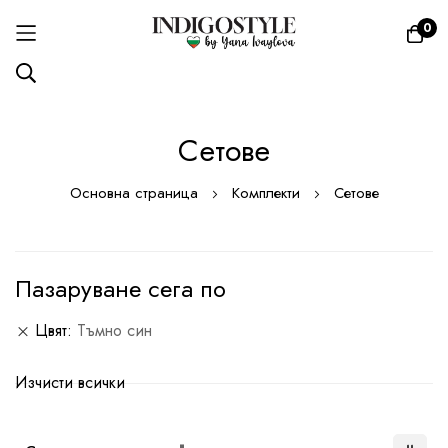
0
Прескачане
Сетове
към
съдържанието
Основна страница
Комплекти
Сетове
Пазаруване сега по
Цвят
Тъмно син
Изчисти всички
Настрой