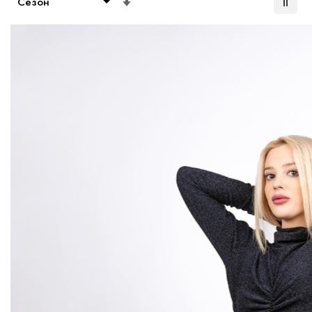
възходяща
посока