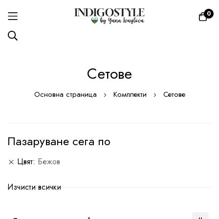
0
Прескачане
Сетове
към
съдържанието
Основна страница
Комплекти
Сетове
Пазаруване сега по
Цвят
Бежов
Изчисти всички
Настрой