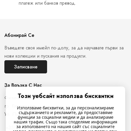
платеж или банков превод.
Абонирай Се
Въведете своя имейл по-долу, за да научавате първи за
нови колекции и пускания на продукти.
Записване
За Връзка С Нас
Този уебсайт използва бисквитки
Физически магазин
гр. Кюстендил,
Използваме бисквитки, за да персонализираме
съдържанието и рекламите, да предоставяме
Ул. Полковник Стефан Манов N26
функции за социални медии и да анализираме
нашия трафик. Също така споделяме информация
за използването на нашия сайт със социалните
+359897761716