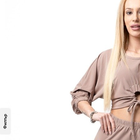
Филтър