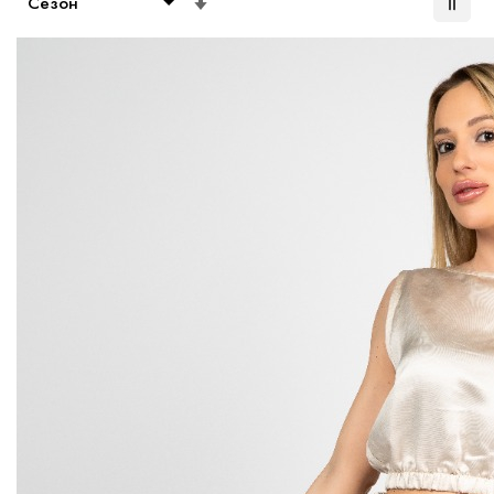
възходяща
посока