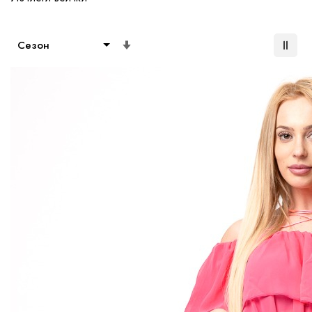
Настрой
възходяща
посока