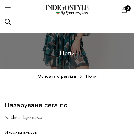
0
Прескачане
към
Поли
съдържанието
Основна страница
Поли
Пазаруване сега по
Цвят
Циклама
Изчисти всички