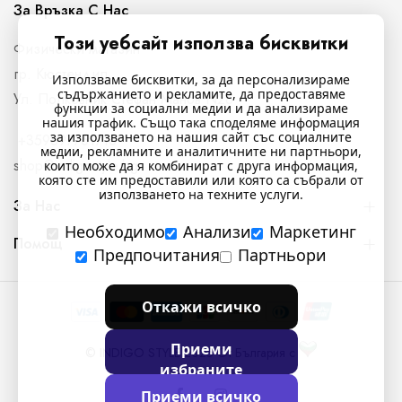
За Връзка С Нас
Този уебсайт използва бисквитки
Физически магазин
гр. Кюстендил,
Използваме бисквитки, за да персонализираме
съдържанието и рекламите, да предоставяме
Ул. Полковник Стефан Манов N26
функции за социални медии и да анализираме
нашия трафик. Също така споделяме информация
за използването на нашия сайт със социалните
+359897761716
медии, рекламните и аналитичните ни партньори,
shop@indigostyle.bg
които може да я комбинират с друга информация,
която сте им предоставили или която са събрали от
използването на техните услуги.
За Нас
Необходимо
Анализи
Маркетинг
Помощ
Предпочитания
Партньори
Откажи всичко
Приеми
© INDIGO STYLE 2025 От България с
избраните
Приеми всичко