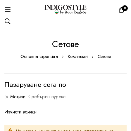
0
Прескачане
Сетове
към
съдържанието
Основна страница
Комплекти
Сетове
Пазаруване сега по
Мотиви
Сребърен лурекс
Изчисти всички