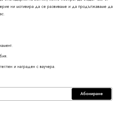
верие ни мотивира да се развиваме и да продължаваме да
ас.
намент.
бия.
теглен и награден с ваучера.
Абониране