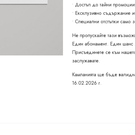
и
• Достъп до тайни промоции
р
• Ексклузивно съдържание и
а
• Специални отстъпки само 
й
Не пропускайте тази възмож
с
Един абонамент. Един шанс
е
Присъединете се към нашето
з
заслужавате.
а
н
Кампанията ще бъде валидна
а
16.02.2026 г.
ш
и
я
е
-
б