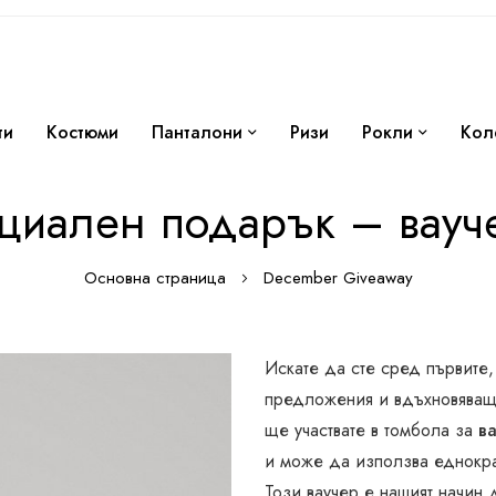
ти
Костюми
Панталони
Ризи
Рокли
Кол
циален подарък – вауче
Основна страница
December Giveaway
Искате да сте сред първите,
предложения и вдъхновяващи
ще участвате в томбола за
ва
и може да използва еднокра
Този ваучер е нашият начин 