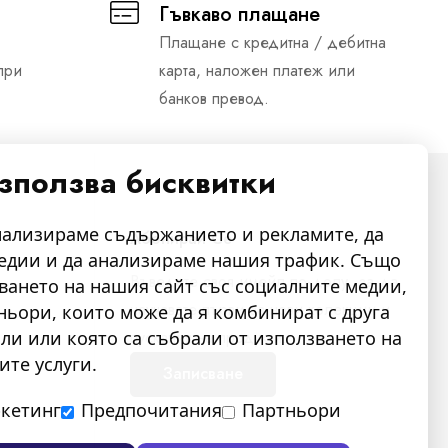
Гъвкаво плащане
Плащане с кредитна / дебитна
при
карта, наложен платеж или
банков превод.
използва бисквитки
нализираме съдържанието и рекламите, да
Абонирай Се
едии и да анализираме нашия трафик. Също
Въведете своя имейл по-долу, за да
ването на нашия сайт със социалните медии,
научавате първи за нови колекции и
ьори, които може да я комбинират с друга
ли или която са събрали от използването на
пускания на продукти.
ите услуги.
Записване
кетинг
Предпочитания
Партньори