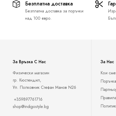
Безплатна доставка
Гар
Безплатна доставка за поръчки
Изр
над 100 евро.
Бъл
За Връзка С Нас
За Нас
Физически магазин
Кои сме
гр. Кюстендил,
Поръчка
Ул. Полковник Стефан Манов N26
Партньо
Правила
+359897761716
Политик
shop@indigostyle.bg