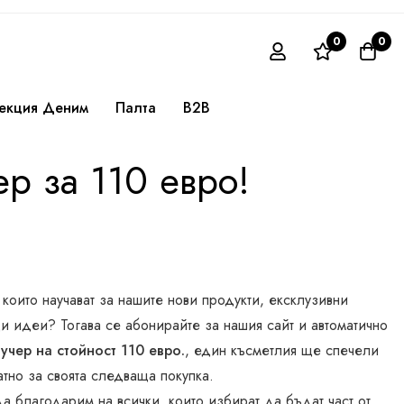
0
0
екция Деним
Палта
B2B
р за 110 евро!
 които научават за нашите нови продукти, ексклузивни
 идеи? Тогава се абонирайте за нашия сайт и автоматично
учер на стойност 110 евро.
, един късметлия ще спечели
тно за своята следваща покупка.
да благодарим на всички, които избират да бъдат част от