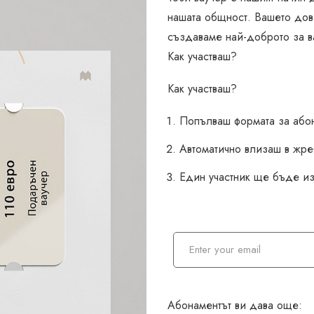
нашата общност. Вашето до
създаваме най-доброто за в
Как участваш?
Как участваш?
Попълваш формата за або
Автоматично влизаш в жре
Един участник ще бъде из
А
б
о
н
Абонаментът ви дава още: