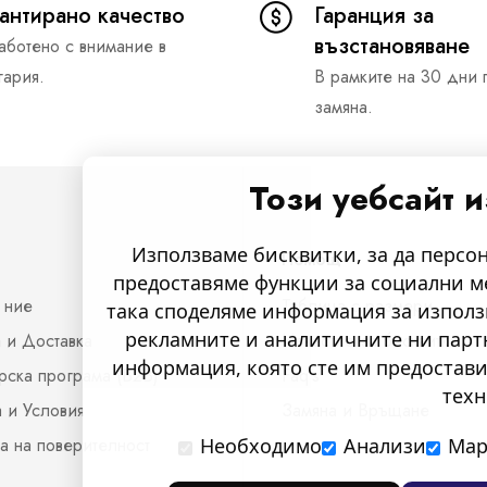
ю
антирано качество
Гаранция за
л
възстановяване
аботено с внимание в
е
гария.
В рамките на 30 дни 
т
замяна.
и
н
Този уебсайт 
:
Използваме бисквитки, за да персо
Помощ
предоставяме функции за социални м
 ние
Таблица с размери
така споделяме информация за използ
рекламните и аналитичните ни партн
 и Доставка
Известие за бисквитки
информация, която сте им предостави
рска програма (B2B)
Faq's
техн
 и Условия
Замяна и Връщане
а на поверителност
Необходимо
Анализи
Мар