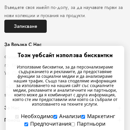
Въведете своя имейл по-долу, за да научавате първи за
нови колекции и пускания на продукти.
Записване
За Връзка С Нас
Този уебсайт използва бисквитки
Физически магазин
гр. Кюстендил,
Използваме бисквитки, за да персонализираме
съдържанието и рекламите, да предоставяме
Ул. Полковник Стефан Манов N26
функции за социални медии и да анализираме
нашия трафик. Също така споделяме информация
за използването на нашия сайт със социалните
+359897761716
медии, рекламните и аналитичните ни партньори,
shop@indigostyle.bg
които може да я комбинират с друга информация,
която сте им предоставили или която са събрали от
използването на техните услуги.
За Нас
Необходимо
Анализи
Маркетинг
Помощ
Предпочитания
Партньори