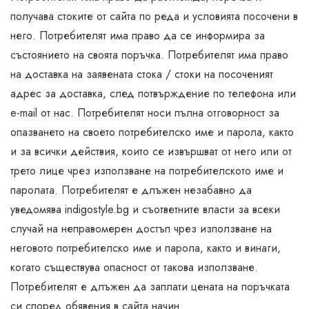
получава стоките от сайта по реда и условията посочени в
него. Потребителят има право да се информира за
състоянието на своята поръчка. Потребителят има право
на доставка на заявената стока / стоки на посоченият
адрес за доставка, след потвърждение по телефона или
e-mail от нас. Потребителят носи пълна отговорност за
опазването на своето потребителско име и парола, както
и за всички действия, които се извършват от него или от
трето лице чрез използване на потребителското име и
паролата. Потребителят е длъжен незабавно да
уведомява indigostyle.bg и съответните власти за всеки
случай на неправомерен достъп чрез използване на
неговото потребителско име и парола, както и винаги,
когато съществува опасност от такова използване.
Потребителят е длъжен да заплати цената на поръчката
си според обявения в сайта начин.