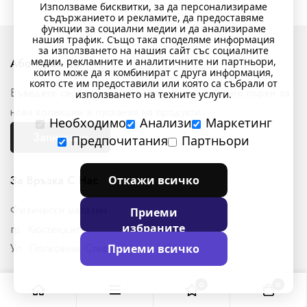
Използваме бисквитки, за да персонализираме
съдържанието и рекламите, да предоставяме
функции за социални медии и да анализираме
нашия трафик. Също така споделяме информация
за използването на нашия сайт със социалните
медии, рекламните и аналитичните ни партньори,
Абонирай Се
които може да я комбинират с друга информация,
която сте им предоставили или която са събрали от
Въведете своя имейл по-долу, за да научавате първи за
използването на техните услуги.
нови колекции и пускания на продукти.
Необходимо
Анализи
Маркетинг
Записване
Предпочитания
Партньори
Откажи всичко
За Връзка С Нас
Физически магазин
Приеми
избраните
гр. Кюстендил,
Ул. Полковник Стефан Манов N26
Приеми всичко
+359897761716
0
0
shop@indigostyle.bg