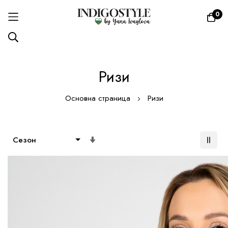
0
Прескачане
Ризи
към
съдържанието
Основна страница
Ризи
Настрой
възходяща
посока