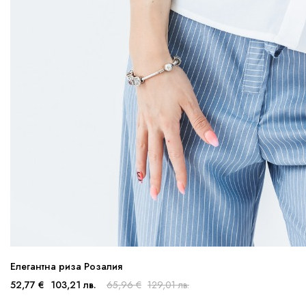
Елегантна риза Розалия
52,77 €
103,21 лв.
65,96 €
129,01 лв.