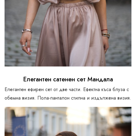
Елегантен сатенен сет Мандала
Елегантен ефирен сет от две части. Ефектна къса блуза с
обемна визия. Пола-панталон стилна и издължена визия.