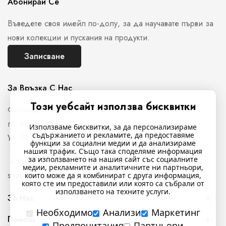
Абонирай Се
Въведете своя имейл по-долу, за да научавате първи за
нови колекции и пускания на продукти.
Записване
За Връзка С Нас
Този уебсайт използва бисквитки
Физически магазин
гр. Кюстендил,
Използваме бисквитки, за да персонализираме
съдържанието и рекламите, да предоставяме
Ул. Полковник Стефан Манов N26
функции за социални медии и да анализираме
нашия трафик. Също така споделяме информация
за използването на нашия сайт със социалните
+359897761716
медии, рекламните и аналитичните ни партньори,
shop@indigostyle.bg
които може да я комбинират с друга информация,
която сте им предоставили или която са събрали от
използването на техните услуги.
За Нас
Необходимо
Анализи
Маркетинг
Помощ
Предпочитания
Партньори