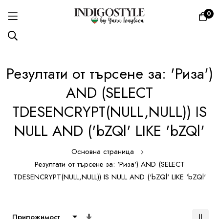
0
Прескачане
Резултати от търсене за: 'Риза')
към
съдържанието
AND (SELECT
TDESENCRYPT(NULL,NULL)) IS
NULL AND ('bZQl' LIKE 'bZQl'
Основна страница
Резултати от търсене за: 'Риза') AND (SELECT
TDESENCRYPT(NULL,NULL)) IS NULL AND ('bZQl' LIKE 'bZQl'
Настрой