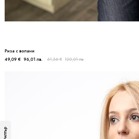
Риза с волани
49,09 €
96,01 лв.
61,36 €
120,01 лв.
Филтър