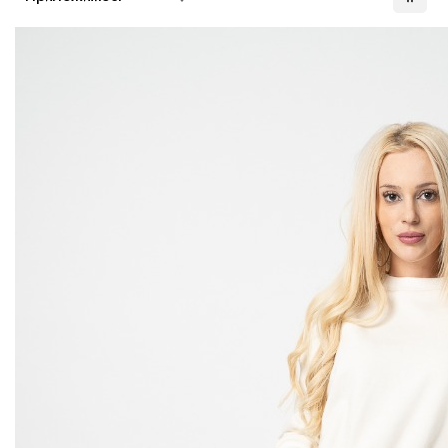
възходяща
посока