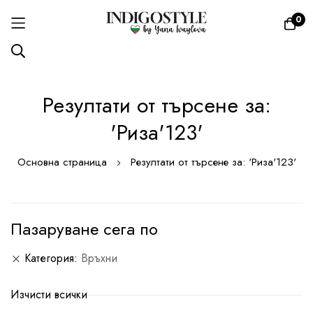
0
Прескачане
Резултати от търсене за:
към
съдържанието
'Риза'123'
Основна страница
Резултати от търсене за: 'Риза'123'
Пазаруване сега по
Категория
Връхни
Изчисти всички