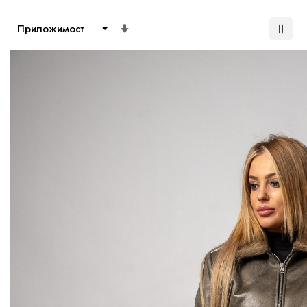
Настрой
възходяща
посока