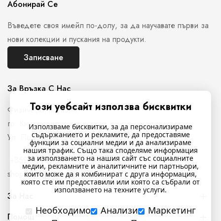
Абонирай Се
Въведете своя имейл по-долу, за да научавате първи за
нови колекции и пускания на продукти.
Записване
За Връзка С Нас
Този уебсайт използва бисквитки
Физически магазин
гр. Кюстендил,
Използваме бисквитки, за да персонализираме
съдържанието и рекламите, да предоставяме
Ул. Полковник Стефан Манов N26
функции за социални медии и да анализираме
нашия трафик. Също така споделяме информация
за използването на нашия сайт със социалните
+359897761716
медии, рекламните и аналитичните ни партньори,
shop@indigostyle.bg
които може да я комбинират с друга информация,
която сте им предоставили или която са събрали от
използването на техните услуги.
За Нас
Необходимо
Анализи
Маркетинг
Помощ