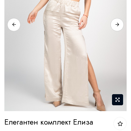
Преминете
Елегантен комплект Елиза
към