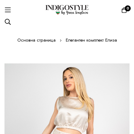
0
Прескачане
Основна страница
Елегантен комплект Елиза
към
съдържанието
Преминете
към
края
на
галерията
на
изображенията