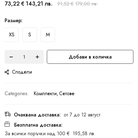
началото
73,22 €
143,21 лв.
91,52 €
179,00 лв.
на
галерия
Размер
със
XS
S
M
снимки
Добави в количка
Сподели
Categories:
Комплекти
Сетове
Очаквана доставка:
от 7 до 12 август
Безплатна доставка:
За всички поръчки над
100 €
195,58 лв.