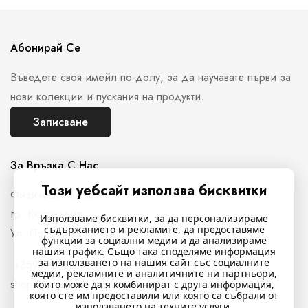
Абонирай Се
Въведете своя имейл по-долу, за да научавате първи за
нови колекции и пускания на продукти.
Записване
За Връзка С Нас
Този уебсайт използва бисквитки
Физически магазин
гр. Кюстендил,
Използваме бисквитки, за да персонализираме
съдържанието и рекламите, да предоставяме
Ул. Полковник Стефан Манов N26
функции за социални медии и да анализираме
нашия трафик. Също така споделяме информация
за използването на нашия сайт със социалните
+359897761716
медии, рекламните и аналитичните ни партньори,
shop@indigostyle.bg
които може да я комбинират с друга информация,
която сте им предоставили или която са събрали от
използването на техните услуги.