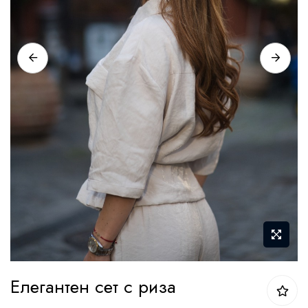
Преминете
Елегантен сет с риза
към