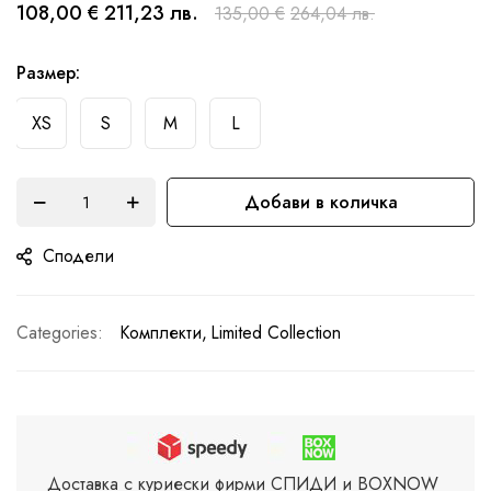
началото
108,00 €
211,23 лв.
135,00 €
264,04 лв.
на
галерия
Размер
със
XS
S
M
L
снимки
Добави в количка
Сподели
Categories:
Комплекти
Limited Collection
Доставка с куриески фирми СПИДИ и BOXNOW