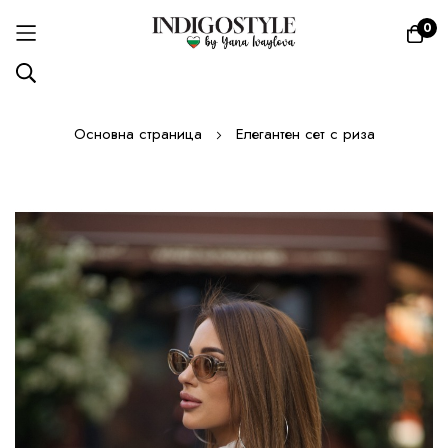
0
Прескачане
Основна страница
Елегантен сет с риза
към
съдържанието
Преминете
към
края
на
галерията
на
изображенията