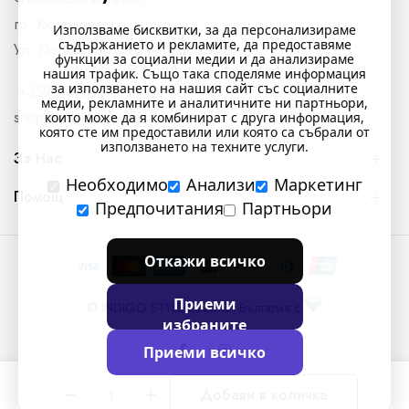
гр. Кюстендил,
Използваме бисквитки, за да персонализираме
съдържанието и рекламите, да предоставяме
Ул. Полковник Стефан Манов N26
функции за социални медии и да анализираме
нашия трафик. Също така споделяме информация
за използването на нашия сайт със социалните
+359897761716
медии, рекламните и аналитичните ни партньори,
shop@indigostyle.bg
които може да я комбинират с друга информация,
която сте им предоставили или която са събрали от
използването на техните услуги.
За Нас
Необходимо
Анализи
Маркетинг
Помощ
Предпочитания
Партньори
Откажи всичко
Приеми
© INDIGO STYLE 2025 От България с
избраните
Приеми всичко
Добави в количка
0
0