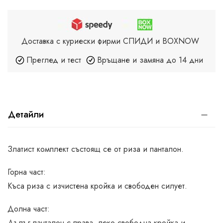
Доставка с куриески фирми СПИДИ и BOXNOW
Преглед и тест
Връщане и замяна до 14 дни
Детайли
Златист комплект състоящ се от риза и панталон.
Горна част:
Къса риза с изчистена кройка и свободен силует.
Долна част:
Дълъг панталон с права, леко свободна кройка и