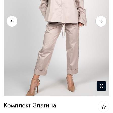
Преминете
Комплект Златина
към