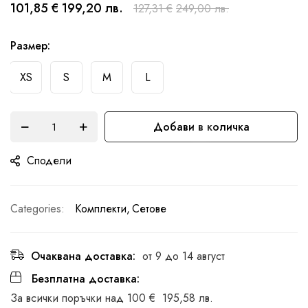
началото
101,85 €
199,20 лв.
127,31 €
249,00 лв.
на
галерия
Размер
със
XS
S
M
L
снимки
Добави в количка
Сподели
Categories:
Комплекти
Сетове
Очаквана доставка:
от 9 до 14 август
Безплатна доставка:
За всички поръчки над
100 €
195,58 лв.