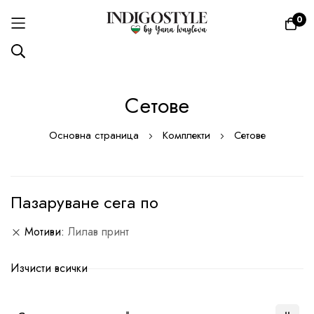
0
Прескачане
Сетове
към
съдържанието
Основна страница
Комплекти
Сетове
Пазаруване сега по
Мотиви
Лилав принт
Изчисти всички
Настрой