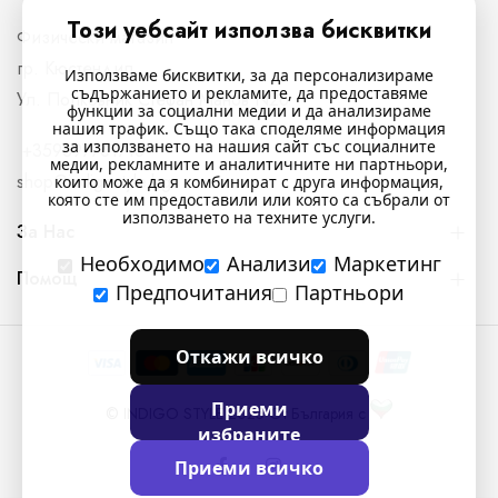
Този уебсайт използва бисквитки
Физически магазин
гр. Кюстендил,
Използваме бисквитки, за да персонализираме
съдържанието и рекламите, да предоставяме
Ул. Полковник Стефан Манов N26
функции за социални медии и да анализираме
нашия трафик. Също така споделяме информация
за използването на нашия сайт със социалните
+359897761716
медии, рекламните и аналитичните ни партньори,
shop@indigostyle.bg
които може да я комбинират с друга информация,
която сте им предоставили или която са събрали от
използването на техните услуги.
За Нас
Необходимо
Анализи
Маркетинг
Помощ
Предпочитания
Партньори
Откажи всичко
Приеми
© INDIGO STYLE 2025 От България с
избраните
Приеми всичко