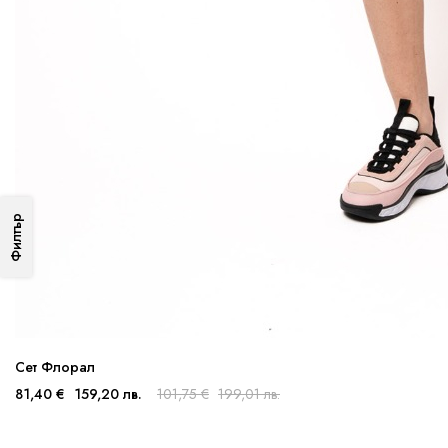
Филтър
Сет Флорал
81,40 €
159,20 лв.
101,75 €
199,01 лв.