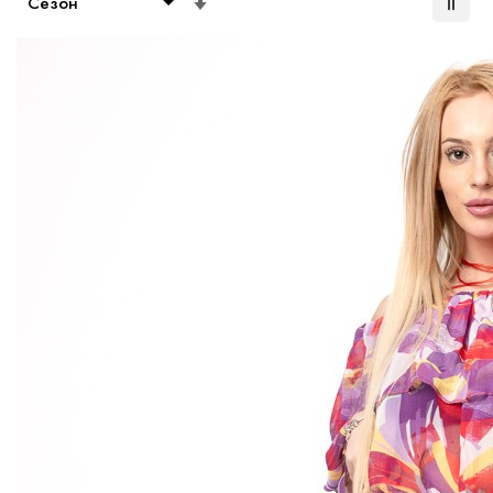
възходяща
посока