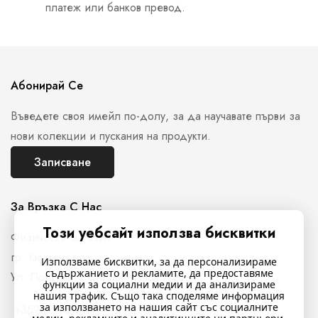
платеж или банков превод.
Абонирай Се
Въведете своя имейл по-долу, за да научавате първи за
нови колекции и пускания на продукти.
Записване
За Връзка С Нас
Този уебсайт използва бисквитки
Физически магазин
гр. Кюстендил,
Използваме бисквитки, за да персонализираме
съдържанието и рекламите, да предоставяме
Ул. Полковник Стефан Манов N26
функции за социални медии и да анализираме
нашия трафик. Също така споделяме информация
за използването на нашия сайт със социалните
+359897761716