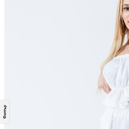
Филтър