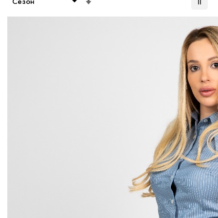
възходяща
посока