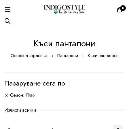
0
Прескачане
Къси панталони
към
съдържанието
Основна страница
Панталони
Къси панталони
Пазаруване сега по
Сезон
Лято
Изчисти всички
Настрой