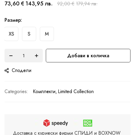
началото
73,60 €
143,95 лв.
92,00 €
179,94 лв.
на
галерия
Размер
със
XS
S
M
снимки
Добави в количка
Сподели
Categories:
Комплекти
Limited Collection
Доставка с куриески фирми СПИДИ и BOXNOW