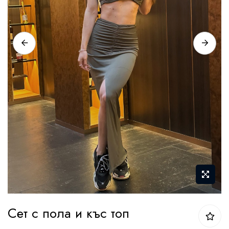
Преминете
Сет с пола и къс топ
към