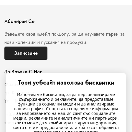
Абонирай Се
Въведете своя имейл по-долу, за да научавате първи за
нови колекции и пускания на продукти.
Записване
За Връзка С Нас
Този уебсайт използва бисквитки
Физически магазин
гр. Кюстендил,
Използваме бисквитки, за да персонализираме
съдържанието и рекламите, да предоставяме
Ул. Полковник Стефан Манов N26
функции за социални медии и да анализираме
нашия трафик. Също така споделяме информация
за използването на нашия сайт със социалните
+359897761716
медии, рекламните и аналитичните ни партньори,
shop@indigostyle.bg
които може да я комбинират с друга информация,
която сте им предоставили или която са събрали от