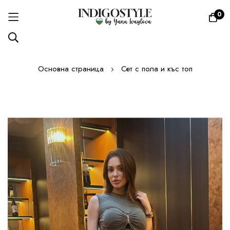
0
Прескачане
Основна страница
Сет с пола и къс топ
към
съдържанието
Преминете
към
края
на
галерията
на
изображенията