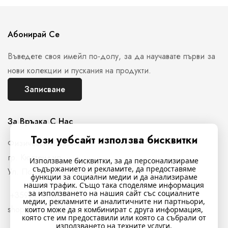
Абонирай Се
Въведете своя имейл по-долу, за да научавате първи за
нови колекции и пускания на продукти.
Записване
За Връзка С Нас
Този уебсайт използва бисквитки
Физически магазин
гр. Кюстендил,
Използваме бисквитки, за да персонализираме
съдържанието и рекламите, да предоставяме
Ул. Полковник Стефан Манов N26
функции за социални медии и да анализираме
нашия трафик. Също така споделяме информация
за използването на нашия сайт със социалните
+359897761716
медии, рекламните и аналитичните ни партньори,
shop@indigostyle.bg
които може да я комбинират с друга информация,
която сте им предоставили или която са събрали от
използването на техните услуги.