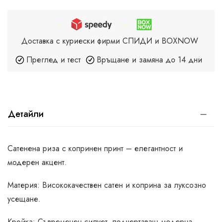
Доставка с куриески фирми СПИДИ и BOXNOW
Преглед и тест
Връщане и замяна до 14 дни
Детайли
Сатенена риза с копринен принт – елегантност и
модерен акцент.
Материя: Висококачествен сатен и коприна за луксозно
усещане.
Кройка: Съвременен силует, подчертаващ модерна