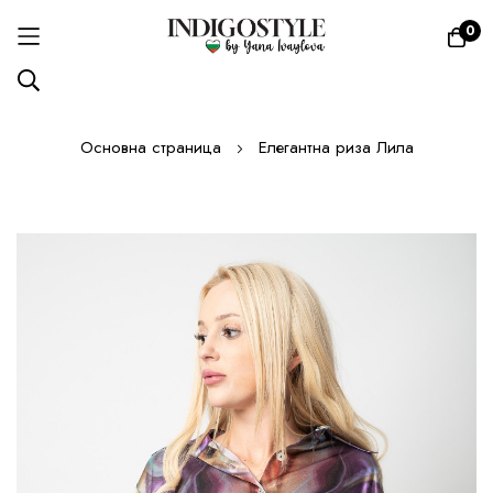
0
Прескачане
Основна страница
Елегантна риза Лила
към
съдържанието
Преминете
към
края
на
галерията
на
изображенията