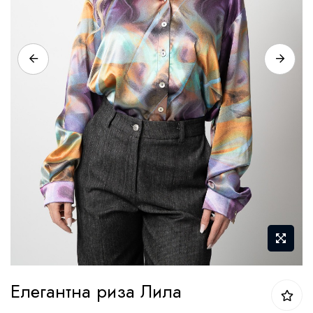
Преминете
Елегантна риза Лила
към