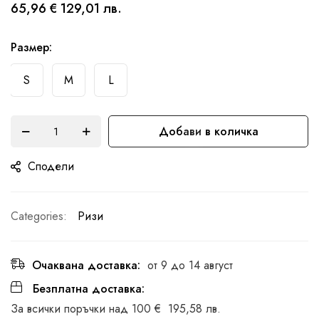
началото
65,96 €
129,01 лв.
на
галерия
Размер
със
S
M
L
снимки
Добави в количка
Сподели
Categories:
Ризи
Очаквана доставка:
от 9 до 14 август
Безплатна доставка:
За всички поръчки над
100 €
195,58 лв.